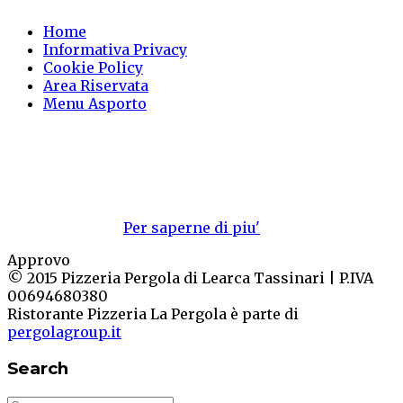
Home
Informativa Privacy
Cookie Policy
Area Riservata
Menu Asporto
NOTA! Questo sito utilizza i
cookie.
Se non si modificano le impostazioni del browser,
l'utente accetta.
Per saperne di piu'
Approvo
© 2015 Pizzeria Pergola di Learca Tassinari | P.IVA
00694680380
Ristorante Pizzeria La Pergola è parte di
pergolagroup.it
Search