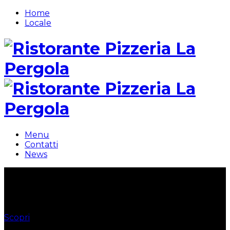
Home
Locale
Menu
Contatti
News
Ristorante Pizzeria
La Pergola
Scopri